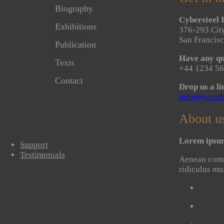
Biography
Cybersteel I
Exhibitions
376-293 City
San Francis
Publication
Have any qu
Texts
+44 1234 56
Contact
Drop us a li
info@yourd
About u
Lorem ipsum 
Support
Testimonials
Aenean commo
ridiculus mu