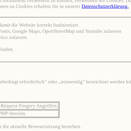
nd fortlaufend verbessern zu können, verwenden wir Cookies. D
nen zu Cookies erhalten Sie in unserer
Datenschutzerklärung.
mit die Website korrekt funktioniert.
Fonts, Google Maps, OpenStreetMap und Youtube zulassen
ics zulassen
eladen.
"unbedingt erforderlich“ oder „notwendig" bezeichnet werden kö
-Request-Forgery Angriffen.
 PHP-Session.
r die aktuelle Browsersitzung bestehen.