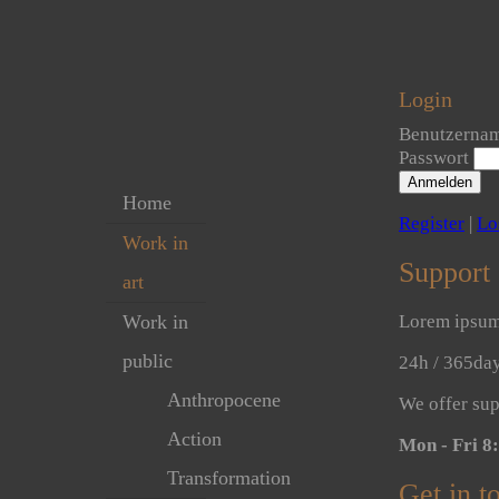
Login
Benutzerna
Passwort
Anmelden
Home
Register
|
Lo
Work in
Support
art
Work in
Lorem ipsum 
public
24h
/ 365da
Anthropocene
We offer sup
Action
Mon - Fri 
Transformation
Get in t