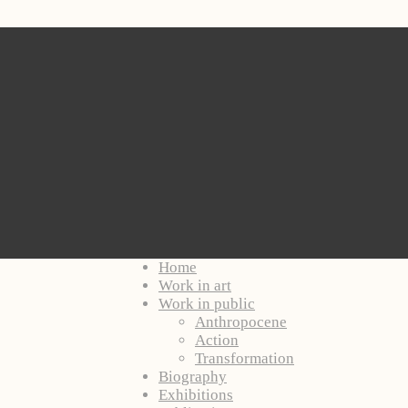
Home
Work in art
Work in public
Anthropocene
Action
Transformation
Biography
Exhibitions