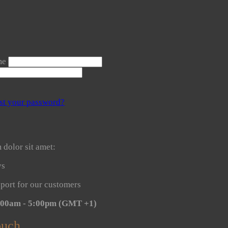
me
st your password?
dolor sit amet:
ys
port for our customers
8:00am - 5:00pm
(GMT +1)
ouch