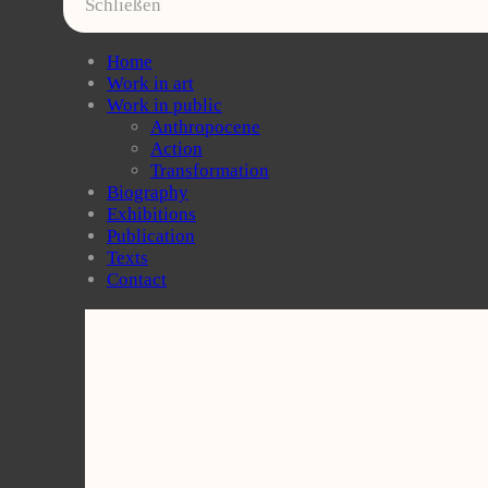
Schließen
Home
Work in art
Work in public
Anthropocene
Action
Transformation
Biography
Exhibitions
Publication
Texts
Contact