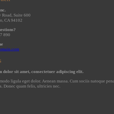
nc.
 Road, Suite 600
co, CA 94102
estions?
7 890
ne
omain.com
s
dolor sit amet, consectetuer adipiscing elit.
do ligula eget dolor. Aenean massa. Cum sociis natoque penat
s. Donec quam felis, ultricies nec.