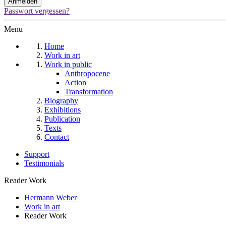
Passwort vergessen?
Menu
Home
Work in art
Work in public
Anthropocene
Action
Transformation
Biography
Exhibitions
Publication
Texts
Contact
Support
Testimonials
Reader Work
Hermann Weber
Work in art
Reader Work