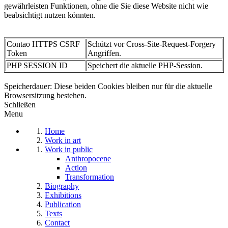
gewährleisten Funktionen, ohne die Sie diese Website nicht wie
beabsichtigt nutzen könnten.
Contao HTTPS CSRF
Schützt vor Cross-Site-Request-Forgery
Token
Angriffen.
PHP SESSION ID
Speichert die aktuelle PHP-Session.
Speicherdauer: Diese beiden Cookies bleiben nur für die aktuelle
Browsersitzung bestehen.
Schließen
Menu
Home
Work in art
Work in public
Anthropocene
Action
Transformation
Biography
Exhibitions
Publication
Texts
Contact