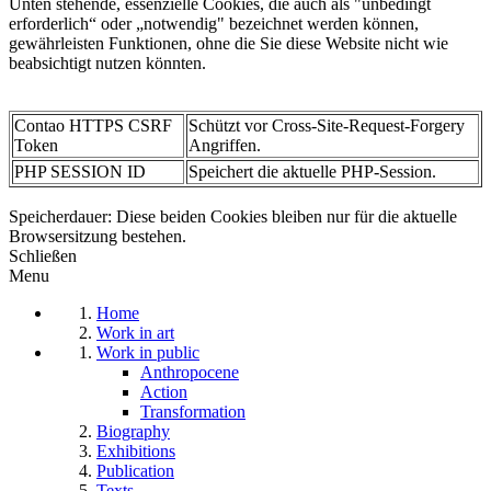
Unten stehende, essenzielle Cookies, die auch als "unbedingt
erforderlich“ oder „notwendig" bezeichnet werden können,
gewährleisten Funktionen, ohne die Sie diese Website nicht wie
beabsichtigt nutzen könnten.
Contao HTTPS CSRF
Schützt vor Cross-Site-Request-Forgery
Token
Angriffen.
PHP SESSION ID
Speichert die aktuelle PHP-Session.
Speicherdauer: Diese beiden Cookies bleiben nur für die aktuelle
Browsersitzung bestehen.
Schließen
Menu
Home
Work in art
Work in public
Anthropocene
Action
Transformation
Biography
Exhibitions
Publication
Texts